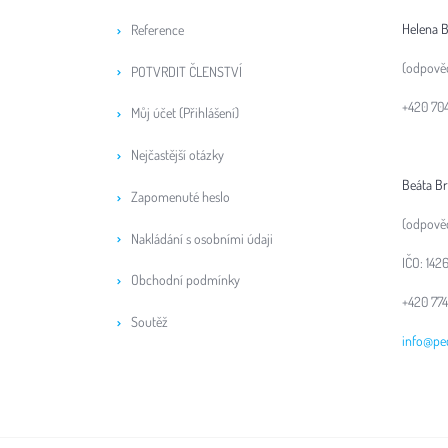
Helena 
Reference
(odpově
POTVRDIT ČLENSTVÍ
+420 70
Můj účet (Přihlášení)
Nejčastější otázky
Beáta B
Zapomenuté heslo
(odpověd
Nakládání s osobními údaji
IČO: 142
Obchodní podmínky
+420 77
Soutěž
info@pe