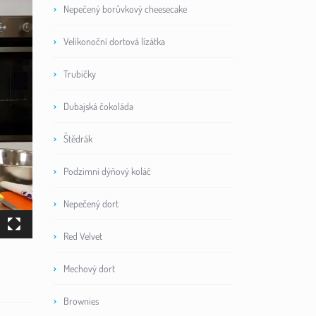
Nepečený borůvkový cheesecake
Velikonoční dortová lízátka
Trubičky
Dubajská čokoláda
Štědrák
Podzimní dýňový koláč
Nepečený dort
Red Velvet
Mechový dort
Brownies