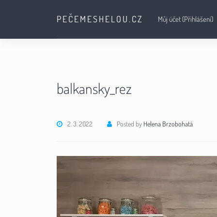
PEČEMESHELOU.CZ
Můj účet (Přihlášení)
balkansky_rez
2. 3. 2022
Posted by
Helena Brzobohatá
Video
přehrávač