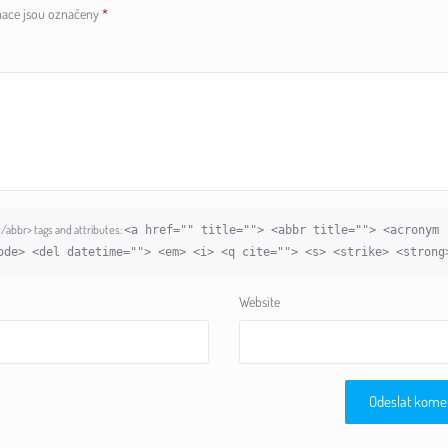
ace jsou označeny
*
abbr> tags and attributes:
<a href="" title=""> <abbr title=""> <acronym
ode> <del datetime=""> <em> <i> <q cite=""> <s> <strike> <strong
Website