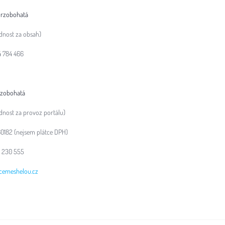
Brzobohatá
dnost za obsah)
4 784 466
rzobohatá
nost za provoz portálu)
60182 (nejsem plátce DPH)
4 230 555
cemeshelou.cz