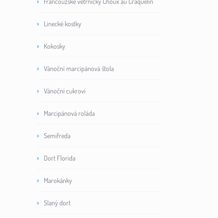
Francouzské větrníčky Choux au Craquelin
Linecké kostky
Kokosky
Vánoční marcipánová štola
Vánoční cukroví
Marcipánová roláda
Semifreda
Dort Florida
Marokánky
Slaný dort