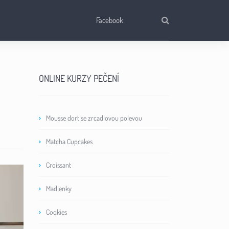
Facebook
ONLINE KURZY PEČENÍ
Mousse dort se zrcadlovou polevou
Matcha Cupcakes
Croissant
Madlenky
Cookies