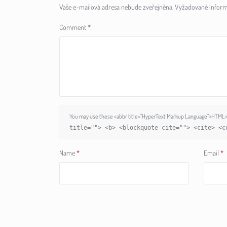
Vaše e-mailová adresa nebude zveřejněna.
Vyžadované inform
Comment
*
You may use these <abbr title="HyperText Markup Language">HTML</
title=""> <b> <blockquote cite=""> <cite> <c
Name
*
Email
*