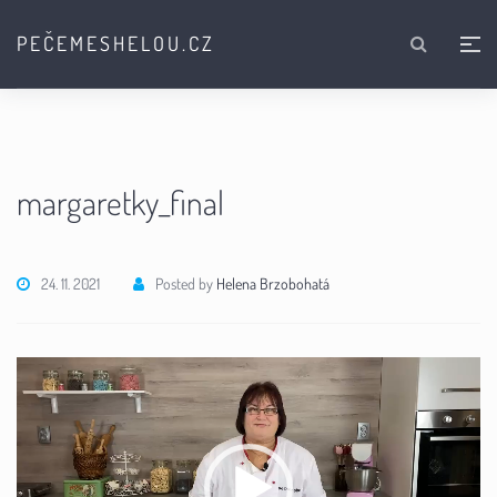
PEČEMESHELOU.CZ
margaretky_final
24. 11. 2021
Posted by
Helena Brzobohatá
Video
přehrávač