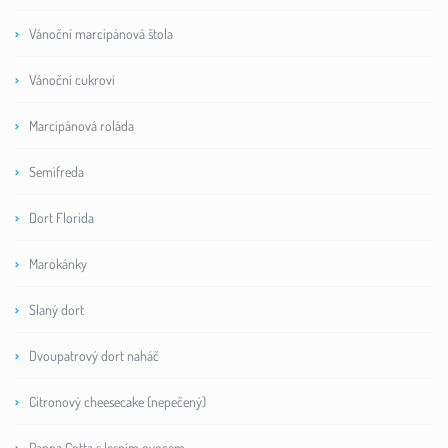
Vánoční marcipánová štola
Vánoční cukroví
Marcipánová roláda
Semifreda
Dort Florida
Marokánky
Slaný dort
Dvoupatrový dort naháč
Citronový cheesecake (nepečený)
Panna Cotta s lesním ovocem