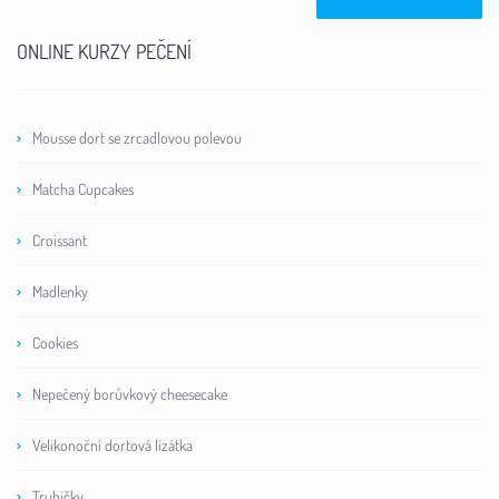
ONLINE KURZY PEČENÍ
Mousse dort se zrcadlovou polevou
Matcha Cupcakes
Croissant
Madlenky
Cookies
Nepečený borůvkový cheesecake
Velikonoční dortová lízátka
Trubičky