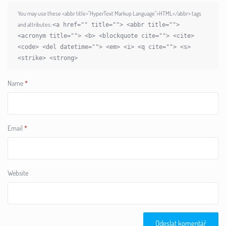
You may use these <abbr title="HyperText Markup Language">HTML</abbr> tags
and attributes:
<a href="" title=""> <abbr title="">
<acronym title=""> <b> <blockquote cite=""> <cite>
<code> <del datetime=""> <em> <i> <q cite=""> <s>
<strike> <strong>
Name
*
Email
*
Website