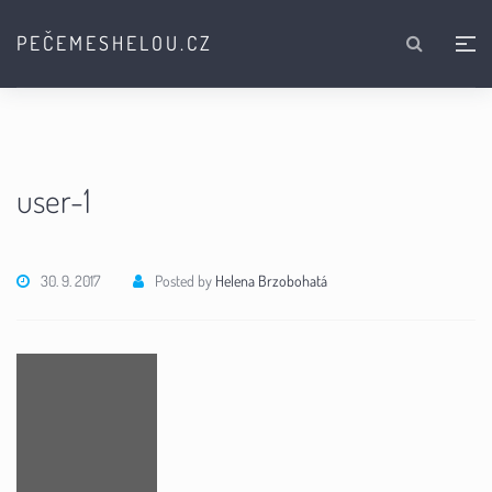
PEČEMESHELOU.CZ
user-1
30. 9. 2017
Posted by
Helena Brzobohatá