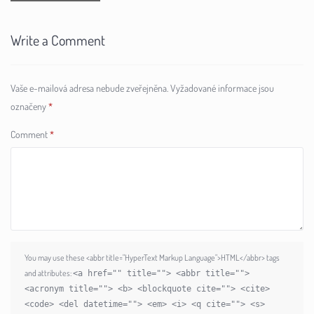
Write a Comment
Vaše e-mailová adresa nebude zveřejněna.
Vyžadované informace jsou
označeny
*
Comment
*
You may use these <abbr title="HyperText Markup Language">HTML</abbr> tags
and attributes:
<a href="" title=""> <abbr title="">
<acronym title=""> <b> <blockquote cite=""> <cite>
<code> <del datetime=""> <em> <i> <q cite=""> <s>